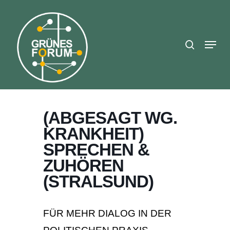
Skip
search
to
Close
main
Menu
Menu
content
(ABGESAGT WG.
KRANKHEIT)
SPRECHEN &
ZUHÖREN
(STRALSUND)
FÜR MEHR DIALOG IN DER