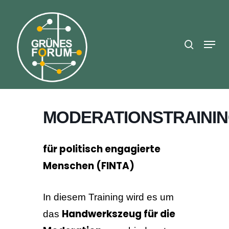
Skip
search
to
Close
main
Menu
Menu
content
MODERATIONSTRAINI
für politisch engagierte
Menschen (FINTA)
In diesem Training wird es um
Handwerkszeug für die
das