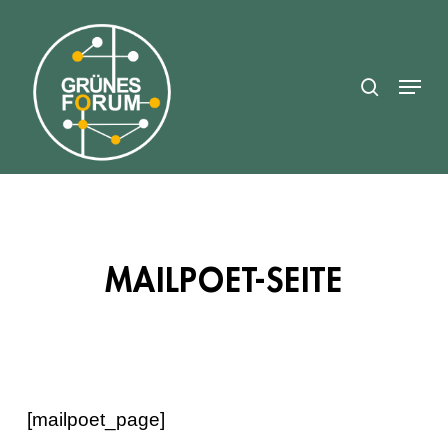
Skip
search
to
Close
main
Menu
Menu
content
MAILPOET-SEITE
[mailpoet_page]